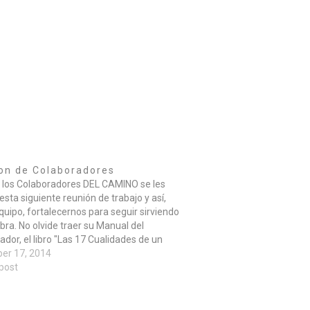
on de Colaboradores
 los Colaboradores DEL CAMINO se les
 esta siguiente reunión de trabajo y así,
uipo, fortalecernos para seguir sirviendo
bra. No olvide traer su Manual del
ador, el libro "Las 17 Cualidades de un
 de Equipo", y su Biblia. Favor de confirmar
er 17, 2014
 post