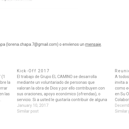
hapa (lorena.chapa.7@gmail.com) o envíenos un
mensaje
.
Kick-Off 2017
Reuni
 (1
El trabajo de Grupo EL CAMINO se desarrolla
A todos
bre la
mediante un voluntariado de personas que
invita a
errar
valoran la obra de Dios y por ello contribuyen con
como eq
en las
sus oraciones, apoyo económico (ofrendas), o
en Su O
…
servicio. Si a usted le gustaría contribuir de alguna
Colabor
manera en el 2107, le invitamos a esta jornada de
January 10, 2017
Jugador
Decemb
"Kick-Off 2017" de 9:30 am…
Similar post
su…
Similar