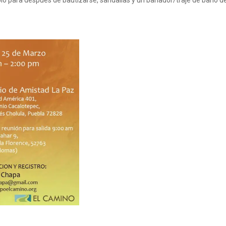
o para despues de bautizarse, sandalias y un bañador/traje de baño de