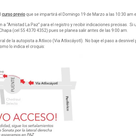
l
curso previo
que se impartirá el Domingo 19 de Marzo a las 10:30 am en
 a “Amistad La Paz” para el registro y recibir indicaciones precisas. Si u
apa (cel 55 4370 4352) pues se planea salir antes de las 9:00 am.
al de la autopista a Atlixco (Via Atlixcáyotl). No baje el paso a desnivel
como lo indica el croquis: