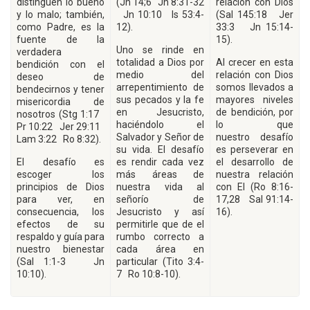
distinguen lo bueno
(Jn 14;6 Jn 8:31-32
relación con Dios
y lo malo; también,
Jn 10:10 Is 53:4-
(Sal 145:18 Jer
como Padre, es la
12).
33:3 Jn 15:14-
fuente de la
15).
Uno se rinde en
verdadera
totalidad a Dios por
Al crecer en esta
bendición con el
medio del
relación con Dios
deseo de
arrepentimiento de
somos llevados a
bendecirnos y tener
sus pecados y la fe
mayores niveles
misericordia de
en Jesucristo,
de bendición, por
nosotros (Stg 1:17
haciéndolo el
lo que
Pr 10:22 Jer 29:11
Salvador y Señor de
nuestro desafío
Lam 3:22 Ro 8:32).
su vida. El desafío
es perseverar en
El desafío es
es rendir cada vez
el desarrollo de
escoger los
más áreas de
nuestra relación
principios de Dios
nuestra vida al
con El (Ro 8:16-
para ver, en
señorío de
17,28 Sal 91:14-
consecuencia, los
Jesucristo y así
16).
efectos de su
permitirle que de el
respaldo y guía para
rumbo correcto a
nuestro bienestar
cada área en
(Sal 1:1-3 Jn
particular (Tito 3:4-
10:10).
7 Ro 10:8-10).