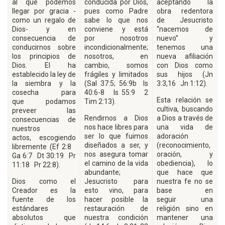
al que podemos
conducida por Dios,
aceptando la
llegar por gracia -
pues como Padre
obra redentora
como un regalo de
sabe lo que nos
de Jesucristo
Dios- y en
conviene y está
“nacemos de
consecuencia de
por nosotros
nuevo” y
conducirnos sobre
incondicionalmente;
tenemos una
los principios de
nosotros, en
nueva afiliación
Dios. El ha
cambio, somos
con Dios como
establecido la ley de
frágiles y limitados
sus hijos (Jn
la siembra y la
(Sal 37:5; 56:9b Is
3:3,16 Jn 1:12).
cosecha para
40:6-8 Is 55:9 2
Esta relación se
que podamos
Tim 2:13).
cultiva, buscando
preveer las
Rendirnos a Dios
a Dios a través de
consecuencias de
nos hace libres para
una vida de
nuestros
ser lo que fuimos
adoración
actos, escogiendo
diseñados a ser, y
(reconocimiento,
libremente (Ef 2:8
nos asegura tomar
oración, y
Ga 6:7 Dt 30:19 Pr
el camino de la vida
obediencia), lo
11:18 Pr 22:8).
abundante;
que hace que
Dios como el
Jesucristo para
nuestra fe no se
Creador es la
esto vino, para
base en
fuente de los
hacer posible la
seguir una
estándares
restauración de
religión sino en
absolutos que
nuestra condición
mantener una