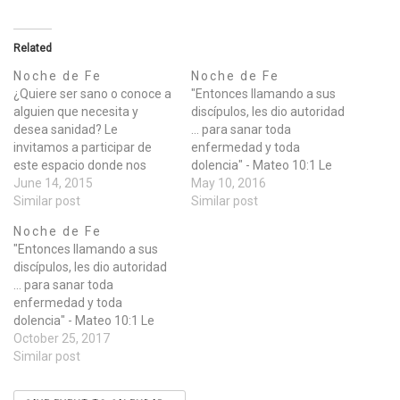
Related
Noche de Fe
Noche de Fe
¿Quiere ser sano o conoce a
"Entonces llamando a sus
alguien que necesita y
discípulos, les dio autoridad
desea sanidad? Le
... para sanar toda
invitamos a participar de
enfermedad y toda
este espacio donde nos
dolencia" - Mateo 10:1 Le
reunimos
June 14, 2015
invitamos a participar de
May 10, 2016
para recibir sanidad de
Similar post
este espacio donde nos
Similar post
parte de Dios y aprender
reunimos para
Noche de Fe
algunos principios que nos
buscar de Dios la sanidad a
"Entonces llamando a sus
permiten ser instrumentos
todo tipo de dolencia del
discípulos, les dio autoridad
para orar por sanidad en su
cuerpo, del alma,
... para sanar toda
Nombre. Esto en un
económica, y espiritual.
enfermedad y toda
marco de búsqueda de la
Esto en un marco de
dolencia" - Mateo 10:1 Le
presencia de…
búsqueda de la…
invitamos a participar de
October 25, 2017
este espacio donde nos
Similar post
reunimos para
buscar de Dios la sanidad a