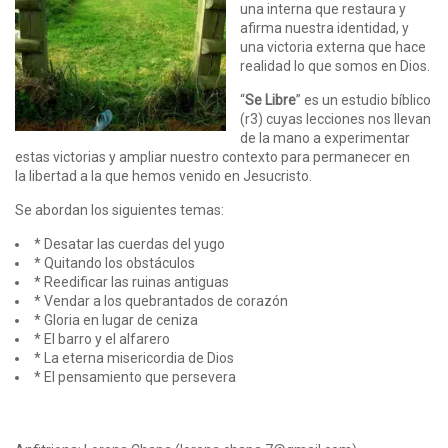
una interna que restaura y
afirma nuestra identidad, y
una victoria externa que hace
realidad lo que somos en Dios.
“
Se Libre
” es un estudio bíblico
(r3) cuyas lecciones nos llevan
de la mano a experimentar
estas victorias y ampliar nuestro contexto para permanecer en
la libertad a la que hemos venido en Jesucristo.
Se abordan los siguientes temas:
* Desatar las cuerdas del yugo
* Quitando los obstáculos
* Reedificar las ruinas antiguas
* Vendar a los quebrantados de corazón
* Gloria en lugar de ceniza
* El barro y el alfarero
* L​a​ eterna misericordia de Dios
* El ​p​ensamiento que persevera