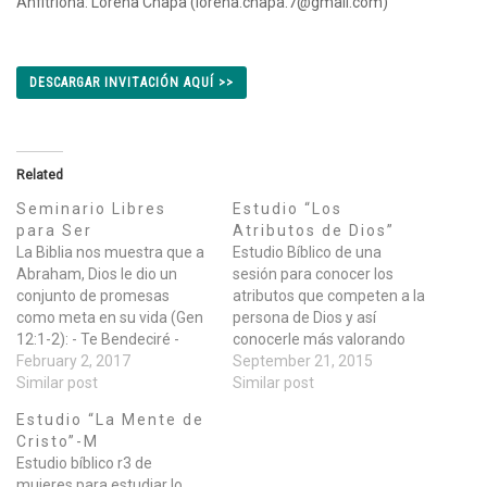
Anfitriona: Lorena Chapa (lorena.chapa.7@gmail.com)
DESCARGAR INVITACIÓN AQUÍ >>
Related
Seminario Libres
Estudio “Los
para Ser
Atributos de Dios”
La Biblia nos muestra que a
Estudio Bíblico de una
Abraham, Dios le dio un
sesión para conocer los
conjunto de promesas
atributos que competen a la
como meta en su vida (Gen
persona de Dios y así
12:1-2): - Te Bendeciré -
conocerle más valorando
Engrandeceré tu Nombre -
February 2, 2017
las características que lo
September 21, 2015
Serás de Bendición En
Similar post
hacen único. Informes con
Similar post
Gálatas 3:6-16 se nos revela
Blanca M. Juarez y en
Estudio “La Mente de
que esta triple promesa de
info@grupoelcamino.org
Cristo”-M
bendición que era la meta
"El mandamiento es una
Estudio bíblico r3 de
de…
lámpara, la enseñanza una
mujeres para estudiar lo