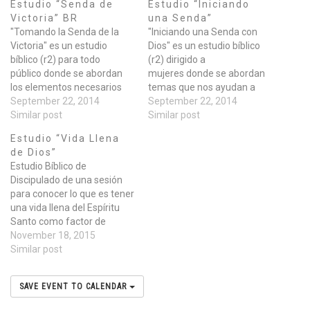
Estudio “Senda de
Estudio “Iniciando
Victoria” BR
una Senda”
"Tomando la Senda de la
"Iniciando una Senda con
Victoria" es un estudio
Dios" es un estudio bíblico
bíblico (r2) para todo
(r2) dirigido a
público donde se abordan
mujeres donde se abordan
los elementos necesarios
temas que nos ayudan a
para encaminar nuestra
September 22, 2014
iniciar una relación con Dios.
September 22, 2014
vida en victoria espiritual y
Similar post
En este periodo se
Similar post
emocional. Los temas que
abordarán los siguientes
Estudio “Vida Llena
se cubren son los
temas: * Desarrollando una
de Dios”
siguientes:: * La Voluntad de
relación con Dios * Como
Estudio Bíblico de
Dios * El Plan Restaurador
obedecer a Dios * Cómo
Discipulado de una sesión
de Dios * La Vida Centrada
hacer crecer la Fe * Hacia…
para conocer lo que es tener
en Dios…
una vida llena del Espíritu
Santo como factor de
transformación que hace
November 18, 2015
posible que vivamos en
Similar post
plenitud y como discípulos
de Cristo. Informes en
SAVE EVENT TO CALENDAR
info@grupoelcamino.org o
con con Blanca M. Juarez