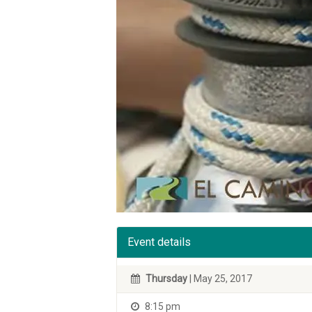
Event details
Thursday
| May 25, 2017
8:15 pm