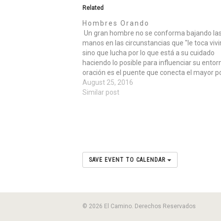
Related
Hombres Orando
Un gran hombre no se conforma bajando la
manos en las circunstancias que "le toca vivir
sino que lucha por lo que está a su cuidado
haciendo lo posible para influenciar su entor
oración es el puente que conecta el mayor p
transformador, que es el que emana de…
August 25, 2016
Similar post
SAVE EVENT TO CALENDAR
© 2026 El Camino. Derechos Reservados