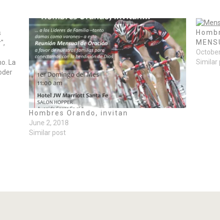
Hombr
s
MENS
",
October
Similar
no. La
oder
Hombres Orando, invitan
June 2, 2018
Similar post