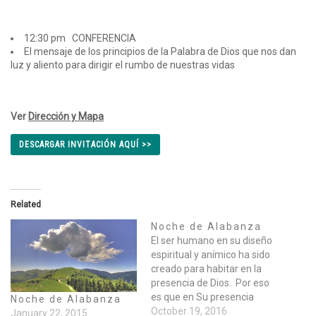
12:30 pm CONFERENCIA
El mensaje de los principios de la Palabra de Dios que nos dan
luz y aliento para dirigir el rumbo de nuestras vidas
Ver
Dirección y Mapa
DESCARGAR INVITACIÓN AQUÍ >>
Related
Noche de Alabanza
El ser humano en su diseño
espiritual y anímico ha sido
creado para habitar en la
presencia de Dios. Por eso
es que en Su presencia
Noche de Alabanza
somos nutridos de
October 19, 2016
January 22, 2015