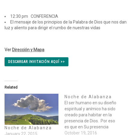
12:30 pm CONFERENCIA
El mensaje de los principios de la Palabra de Dios que nos dan
luz y aliento para dirigir el rumbo de nuestras vidas
Ver
Dirección y Mapa
DESCARGAR INVITACIÓN AQUÍ >>
Related
Noche de Alabanza
El ser humano en su diseño
espiritual y anímico ha sido
creado para habitar en la
presencia de Dios. Por eso
es que en Su presencia
Noche de Alabanza
somos nutridos de
October 19, 2016
January 22, 2015