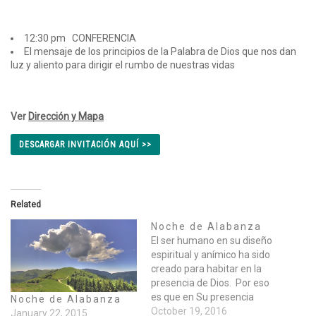
12:30 pm CONFERENCIA
El mensaje de los principios de la Palabra de Dios que nos dan
luz y aliento para dirigir el rumbo de nuestras vidas
Ver
Dirección y Mapa
DESCARGAR INVITACIÓN AQUÍ >>
Related
Noche de Alabanza
El ser humano en su diseño
espiritual y anímico ha sido
creado para habitar en la
presencia de Dios. Por eso
es que en Su presencia
Noche de Alabanza
somos nutridos de
October 19, 2016
January 22, 2015