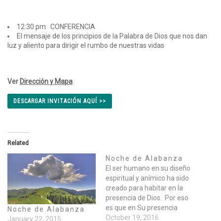
12:30 pm CONFERENCIA
El mensaje de los principios de la Palabra de Dios que nos dan
luz y aliento para dirigir el rumbo de nuestras vidas
Ver
Dirección y Mapa
DESCARGAR INVITACIÓN AQUÍ >>
Related
Noche de Alabanza
El ser humano en su diseño
espiritual y anímico ha sido
creado para habitar en la
presencia de Dios. Por eso
es que en Su presencia
Noche de Alabanza
somos nutridos de
October 19, 2016
January 22, 2015