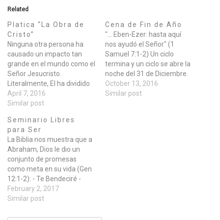
Related
Platica “La Obra de
Cena de Fin de Año
Cristo”
"... Eben-Ezer: hasta aquí
Ninguna otra persona ha
nos ayudó el Señor" (1
causado un impacto tan
Samuel 7:1-2) Un ciclo
grande en el mundo como el
termina y un ciclo se abre la
Señor Jesucristo.
noche del 31 de Diciembre.
Literalmente, El ha dividido
Le invitamos a cerrar el año
October 13, 2016
la historia en un antes de
April 7, 2016
celebrando como una
Similar post
Cristo y un despues de
Similar post
familia en la fe en las
Cristo. De la misma manera,
últimas horas del 2016 e
Seminario Libres
Jesucristo sigue dividiendo
iniciar el 2017 en la…
para Ser
la historia de la vida
La Biblia nos muestra que a
personal de aquellos que
Abraham, Dios le dio un
creen y…
conjunto de promesas
como meta en su vida (Gen
12:1-2): - Te Bendeciré -
Engrandeceré tu Nombre -
February 2, 2017
Serás de Bendición En
Similar post
Gálatas 3:6-16 se nos revela
que esta triple promesa de