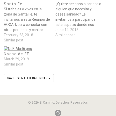
Santa Fe
¿Quiere ser sano o conoce a
Si trabajas o vives en la
alguien que necesita y
zona de Santa Fe, te
desea sanidad? Le
invitamos a esta Reunión de
invitamos a participar de
HOGAR, para conectar con
este espacio donde nos
otras personas y con los
reunimos
June 14, 2015
principios de la Palabra de
February 23, 2018
para recibir sanidad de
Similar post
Dios para prosperar en
Similar post
parte de Dios y aprender
todas las áreas de su vida.
algunos principios que nos
En esta temporada
permiten ser instrumentos
Noche de FE
estaremos cubriendo 5
para orar por sanidad en su
March 29, 2019
Estudios del Programa…
Nombre. Esto en un
Similar post
marco de búsqueda de la
presencia de…
SAVE EVENT TO CALENDAR
© 2026 El Camino. Derechos Reservados