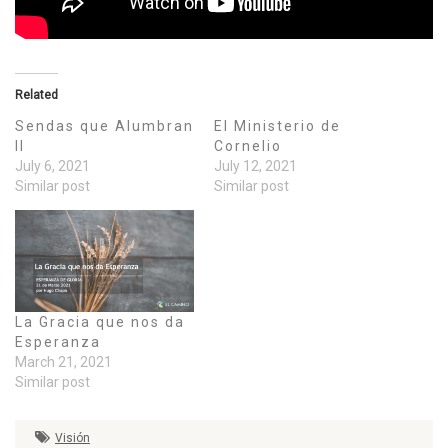
Related
Sendas que Alumbran
El Ministerio de
II
Cornelio
July 6, 2021
July 12, 2021
Similar post
Similar post
La Gracia que nos da
Esperanza
March 21, 2021
Similar post
Visión