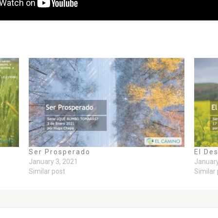
Ser Prosperado
El De
January 3, 2021
January
Similar post
Similar