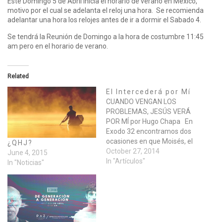
Este Domingo 5 de Abril inicia el horario de verano en Mexico,
motivo por el cual se adelanta el reloj una hora. Se recomienda
adelantar una hora los relojes antes de ir a dormir el Sabado 4.
Se tendrá la Reunión de Domingo a la hora de costumbre 11:45
am pero en el horario de verano.
Related
El Intercederá por Mí
CUANDO VENGAN LOS
PROBLEMAS, JESÚS VERÁ
POR MÍ por Hugo Chapa En
Exodo 32 encontramos dos
ocasiones en que Moisés, el
¿QHJ?
líder que guió al pueblo de
October 27, 2014
June 4, 2015
Israel hacia su libertad de la
In "Artículos"
In "Noticias"
esclavitud del imperio
egipcio, acudió a Dios para
interceder por su nación
delante de Dios. El…