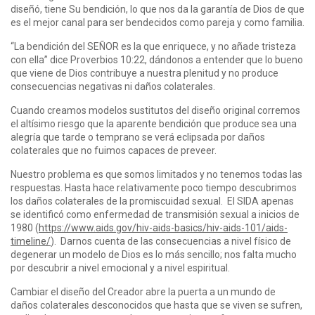
diseñó, tiene Su bendición, lo que nos da la garantía de Dios de que
es el mejor canal para ser bendecidos como pareja y como familia.
“La bendición del SEÑOR es la que enriquece, y no añade tristeza
con ella” dice Proverbios 10:22, dándonos a entender que lo bueno
que viene de Dios contribuye a nuestra plenitud y no produce
consecuencias negativas ni daños colaterales.
Cuando creamos modelos sustitutos del diseño original corremos
el altísimo riesgo que la aparente bendición que produce sea una
alegría que tarde o temprano se verá eclipsada por daños
colaterales que no fuimos capaces de preveer.
Nuestro problema es que somos limitados y no tenemos todas las
respuestas. Hasta hace relativamente poco tiempo descubrimos
los daños colaterales de la promiscuidad sexual. El SIDA apenas
se identificó como enfermedad de transmisión sexual a inicios de
1980 (
https://www.aids.gov/hiv-aids-basics/hiv-aids-101/aids-
timeline/
). Darnos cuenta de las consecuencias a nivel físico de
degenerar un modelo de Dios es lo más sencillo; nos falta mucho
por descubrir a nivel emocional y a nivel espiritual.
Cambiar el diseño del Creador abre la puerta a un mundo de
daños colaterales desconocidos que hasta que se viven se sufren,