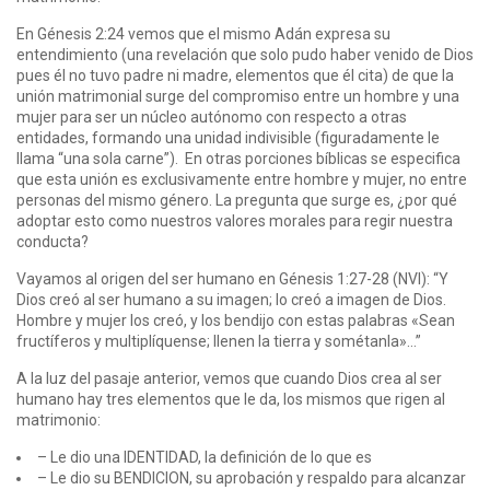
En Génesis 2:24 vemos que el mismo Adán expresa su
entendimiento (una revelación que solo pudo haber venido de Dios
pues él no tuvo padre ni madre, elementos que él cita) de que la
unión matrimonial surge del compromiso entre un hombre y una
mujer para ser un núcleo autónomo con respecto a otras
entidades, formando una unidad indivisible (figuradamente le
llama “una sola carne”). En otras porciones bíblicas se especifica
que esta unión es exclusivamente entre hombre y mujer, no entre
personas del mismo género. La pregunta que surge es, ¿por qué
adoptar esto como nuestros valores morales para regir nuestra
conducta?
Vayamos al origen del ser humano en Génesis 1:27-28 (NVI): “Y
Dios creó al ser humano a su imagen; lo creó a imagen de Dios.
Hombre y mujer los creó, y los bendijo con estas palabras «Sean
fructíferos y multiplíquense; llenen la tierra y sométanla»…”
A la luz del pasaje anterior, vemos que cuando Dios crea al ser
humano hay tres elementos que le da, los mismos que rigen al
matrimonio:
– Le dio una IDENTIDAD, la definición de lo que es
– Le dio su BENDICION, su aprobación y respaldo para alcanzar