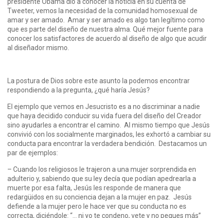
presidente Obama dio a conocer la noticia en su cuenta de
Tweeter, vemos la necesidad de la comunidad homosexual de
amar y ser amado. Amar y ser amado es algo tan legítimo como
que es parte del diseño de nuestra alma. Qué mejor fuente para
conocer los satisfactores de acuerdo al diseño de algo que acudir
al diseñador mismo.
La postura de Dios sobre este asunto la podemos encontrar
respondiendo a la pregunta, ¿qué haría Jesús?
El ejemplo que vemos en Jesucristo es a no discriminar a nadie
que haya decidido conducir su vida fuera del diseño del Creador
sino ayudarles a encontrar el camino. Al mismo tiempo que Jesús
convivió con los socialmente marginados, les exhortó a cambiar su
conducta para encontrar la verdadera bendición. Destacamos un
par de ejemplos:
– Cuando los religiosos le trajeron a una mujer sorprendida en
adulterio y, sabiendo que su ley decía que podían apedrearla a
muerte por esa falta, Jesús les responde de manera que
redargüidos en su conciencia dejan a la mujer en paz. Jesús
defiende a la mujer pero le hace ver que su conducta no es
correcta, diciéndole: “… ni yo te condeno, vete y no peques más”