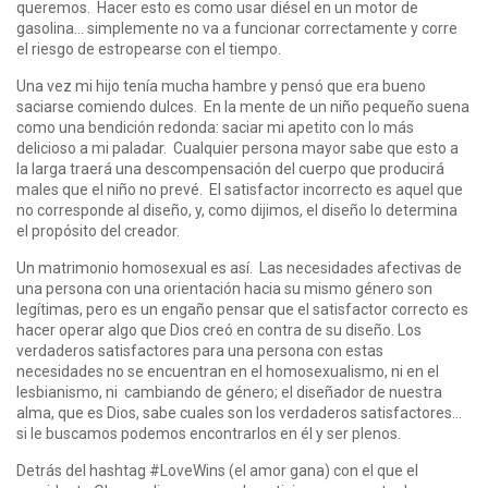
queremos. Hacer esto es como usar diésel en un motor de
gasolina… simplemente no va a funcionar correctamente y corre
el riesgo de estropearse con el tiempo.
Una vez mi hijo tenía mucha hambre y pensó que era bueno
saciarse comiendo dulces. En la mente de un niño pequeño suena
como una bendición redonda: saciar mi apetito con lo más
delicioso a mi paladar. Cualquier persona mayor sabe que esto a
la larga traerá una descompensación del cuerpo que producirá
males que el niño no prevé. El satisfactor incorrecto es aquel que
no corresponde al diseño, y, como dijimos, el diseño lo determina
el propósito del creador.
Un matrimonio homosexual es así. Las necesidades afectivas de
una persona con una orientación hacia su mismo género son
legítimas, pero es un engaño pensar que el satisfactor correcto es
hacer operar algo que Dios creó en contra de su diseño. Los
verdaderos satisfactores para una persona con estas
necesidades no se encuentran en el homosexualismo, ni en el
lesbianismo, ni cambiando de género; el diseñador de nuestra
alma, que es Dios, sabe cuales son los verdaderos satisfactores…
si le buscamos podemos encontrarlos en él y ser plenos.
Detrás del hashtag #LoveWins (el amor gana) con el que el