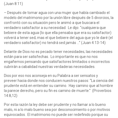
(Juan 8:11)
– Después de tomar agua con una mujer que había cambiado el
modelo del matrimonio por la unión libre después de 5 divorcios, la
confrontó con su situación pero le animó a que buscara el
verdadero satisfactor a su necesidad. Le dijo: “cualquiera que
bebiere de esta agua (lo que ella pensaba que era su satisfactor)
volverá a tener sed; mas el que bebiere del agua que yo le daré (el
verdadero satisfactor) no tendrá sed jamás …” (Juan 4:13-14)
Delante de Dios no es pecado tener necesidades; las necesidades
están para ser satisfechas. Lo importante es que no nos
engañemos pensando que satisfactores limitados o incorrectos
cubrirán a cabalidad nuestras verdaderas necesidades.
Dios por eso nos aconseja en su Palabra a ser sensatos y
preveer hacia donde nos conducen nuestros pasos: “La ciencia del
prudente está en entender su camino. Hay camino que al hombre
la parece derecho, pero su fin es camino de muerte.” (Proverbios
14:8,12)
Por esta razón la ley debe ser prudente y no llamar a lo bueno
malo, ni a lo malo bueno sea por desconocimiento o por motivos
equivocados. El matrimonio no puede ser redefinido porque su