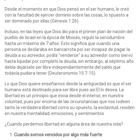
Desde el momento en que Dios pensó en el ser humano, le creó
con la facultad de ejercer dominio sobre las cosas, lo opuesto a
ser dominado por ellas (Génesis 1:26).
Incluso, en las leyes que Dios dio para el primer plan de nación del
pueblo de Israel en la época de Moisés, reguló la servidumbre
hasta un máximo de 7 años. Esto significa que cuando una
persona se declaraba en bancarrota por ser incapaz de pagar la
deuda a su acreedor, podía “venderse” a su acreedor como siervo
hasta liquidar por completo la deuda; sin embargo, al séptimo año
debía dejársele ser libre independientemente del saldo que
todavía pudiera tener (Deuteronomio 15:7-15).
Lo que Dios quiere enseñarnos desde la antigüedad es que el ser
humano está destinado para ser libre pues así El lo desea. La
libertad es un principio que inicia desde el interior, en nuestra
voluntad, pues por encima de las circunstancias que nos rodeen
tanto la verdadera libertad como su opuesto, la esclavitud, residen
en nuestra mentalidad, emociones, y sentimientos.
¿Cuando perdemos libertad en alguna área de nuestra vida?
Cuando somos vencidos por algo más fuerte