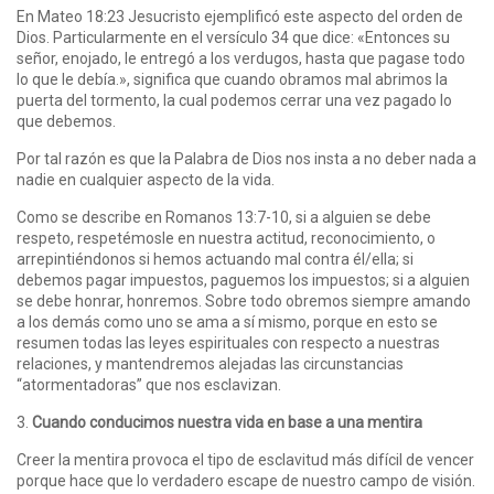
En Mateo 18:23 Jesucristo ejemplificó este aspecto del orden de
Dios. Particularmente en el versículo 34 que dice: «Entonces su
señor, enojado, le entregó a los verdugos, hasta que pagase todo
lo que le debía.», significa que cuando obramos mal abrimos la
puerta del tormento, la cual podemos cerrar una vez pagado lo
que debemos.
Por tal razón es que la Palabra de Dios nos insta a no deber nada a
nadie en cualquier aspecto de la vida.
Como se describe en Romanos 13:7-10, si a alguien se debe
respeto, respetémosle en nuestra actitud, reconocimiento, o
arrepintiéndonos si hemos actuando mal contra él/ella; si
debemos pagar impuestos, paguemos los impuestos; si a alguien
se debe honrar, honremos. Sobre todo obremos siempre amando
a los demás como uno se ama a sí mismo, porque en esto se
resumen todas las leyes espirituales con respecto a nuestras
relaciones, y mantendremos alejadas las circunstancias
“atormentadoras” que nos esclavizan.
3.
Cuando conducimos nuestra vida en base a una mentira
Creer la mentira provoca el tipo de esclavitud más difícil de vencer
porque hace que lo verdadero escape de nuestro campo de visión.