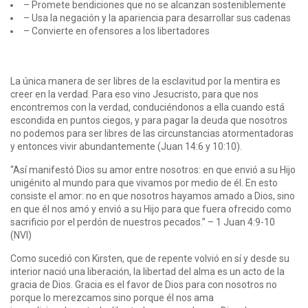
– Promete bendiciones que no se alcanzan sosteniblemente
– Usa la negación y la apariencia para desarrollar sus cadenas
– Convierte en ofensores a los libertadores
La única manera de ser libres de la esclavitud por la mentira es
creer en la verdad. Para eso vino Jesucristo, para que nos
encontremos con la verdad, conduciéndonos a ella cuando está
escondida en puntos ciegos, y para pagar la deuda que nosotros
no podemos para ser libres de las circunstancias atormentadoras
y entonces vivir abundantemente (Juan 14:6 y 10:10).
“Así manifestó Dios su amor entre nosotros: en que envió a su Hijo
unigénito al mundo para que vivamos por medio de él. En esto
consiste el amor: no en que nosotros hayamos amado a Dios, sino
en que él nos amó y envió a su Hijo para que fuera ofrecido como
sacrificio por el perdón de nuestros pecados.” – 1 Juan 4:9-10
(NVI)
Como sucedió con Kirsten, que de repente volvió en sí y desde su
interior nació una liberación, la libertad del alma es un acto de la
gracia de Dios. Gracia es el favor de Dios para con nosotros no
porque lo merezcamos sino porque él nos ama